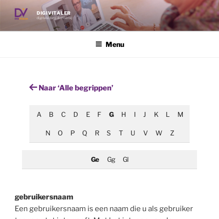
Ga
DIGIVITALER
naar
digitale zorg dichterbij
de
inhoud
Menu
Naar ‘Alle begrippen’
A
B
C
D
E
F
G
H
I
J
K
L
M
N
O
P
Q
R
S
T
U
V
W
Z
Ge
Gg
Gl
gebruikersnaam
Een gebruikersnaam is een naam die u als gebruiker