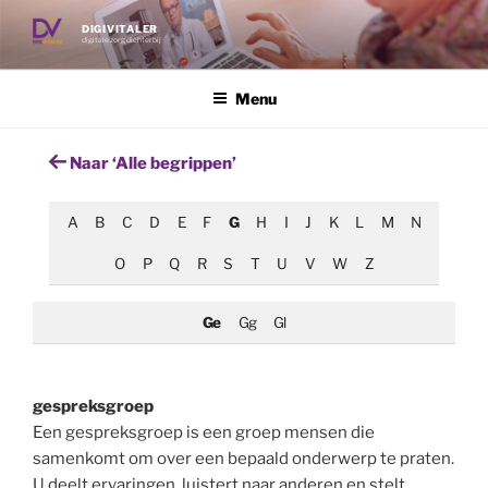
Ga
DIGIVITALER
naar
digitale zorg dichterbij
de
inhoud
Menu
Naar ‘Alle begrippen’
A
B
C
D
E
F
G
H
I
J
K
L
M
N
O
P
Q
R
S
T
U
V
W
Z
Ge
Gg
Gl
gespreksgroep
Een gespreksgroep is een groep mensen die
samenkomt om over een bepaald onderwerp te praten.
U deelt ervaringen, luistert naar anderen en stelt