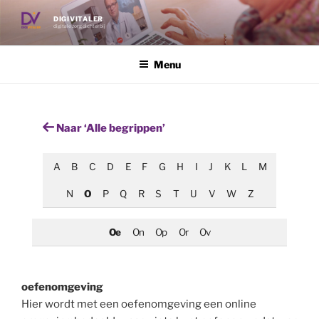
Ga
DIGIVITALER
naar
digitale zorg dichterbij
de
inhoud
Menu
Naar ‘Alle begrippen’
A
B
C
D
E
F
G
H
I
J
K
L
M
N
O
P
Q
R
S
T
U
V
W
Z
Oe
On
Op
Or
Ov
oefenomgeving
Hier wordt met een oefenomgeving een online