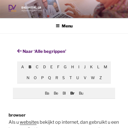
Ga
DIGIVITALER
naar
digitale zorg dichterbij
de
inhoud
Menu
Naar ‘Alle begrippen’
A
B
C
D
E
F
G
H
I
J
K
L
M
N
O
P
Q
R
S
T
U
V
W
Z
Ba
Be
Bl
Br
Bu
browser
Als u
website
s bekijkt op internet, dan gebruikt u een