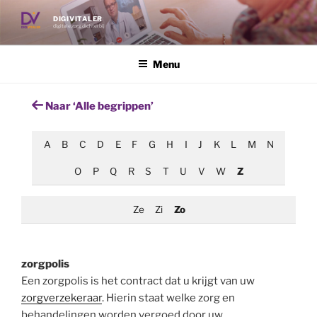
Ga
DIGIVITALER
naar
digitale zorg dichterbij
de
inhoud
Menu
Naar ‘Alle begrippen’
A
B
C
D
E
F
G
H
I
J
K
L
M
N
O
P
Q
R
S
T
U
V
W
Z
Ze
Zi
Zo
zorgpolis
Een zorgpolis is het contract dat u krijgt van uw
zorgverzekeraar
. Hierin staat welke zorg en
behandelingen worden vergoed door uw