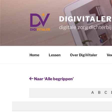
Ga
naar
de
DIGIVITALE
inhoud
digitale zorg dichterbij
Home
Lessen
Over DigiVitaler
Ve
Naar ‘Alle begrippen’
A
B
C