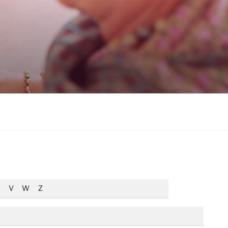
V
W
Z