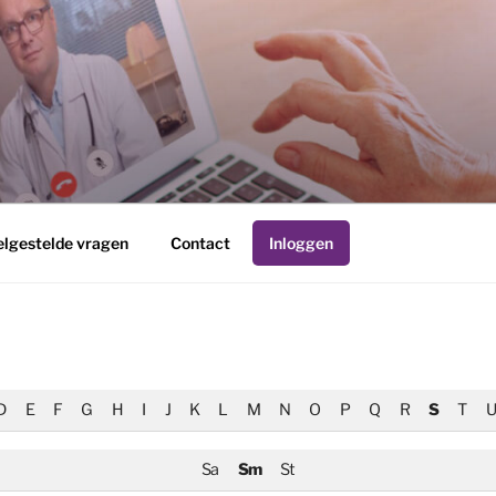
R
elgestelde vragen
Contact
Inloggen
D
E
F
G
H
I
J
K
L
M
N
O
P
Q
R
S
T
U
Sa
Sm
St