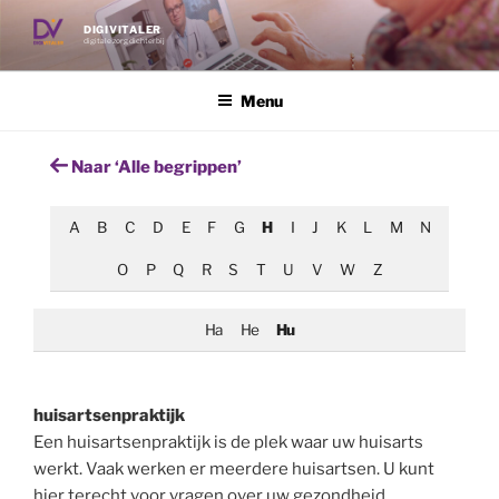
Ga
DIGIVITALER
naar
digitale zorg dichterbij
de
inhoud
Menu
Naar ‘Alle begrippen’
A
B
C
D
E
F
G
H
I
J
K
L
M
N
O
P
Q
R
S
T
U
V
W
Z
Ha
He
Hu
huisartsenpraktijk
Een huisartsenpraktijk is de plek waar uw huisarts
werkt. Vaak werken er meerdere huisartsen. U kunt
hier terecht voor vragen over uw gezondheid,