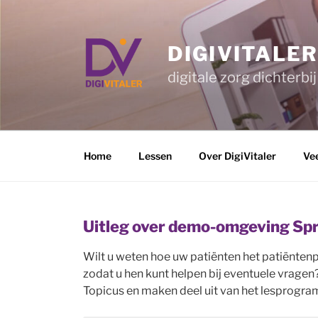
Ga
naar
de
DIGIVITALE
inhoud
digitale zorg dichterbij
Home
Lessen
Over DigiVitaler
Ve
Uitleg over demo-omgeving Spr
Wilt u weten hoe uw patiënten het patiëntenp
zodat u hen kunt helpen bij eventuele vragen
Topicus en maken deel uit van het lesprogram