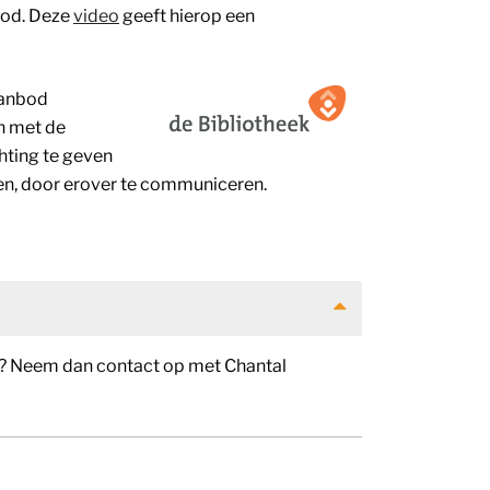
bod. Deze
video
geeft hierop een
aanbod
n met de
hting te geven
aken, door erover te communiceren.
er? Neem dan contact op met Chantal