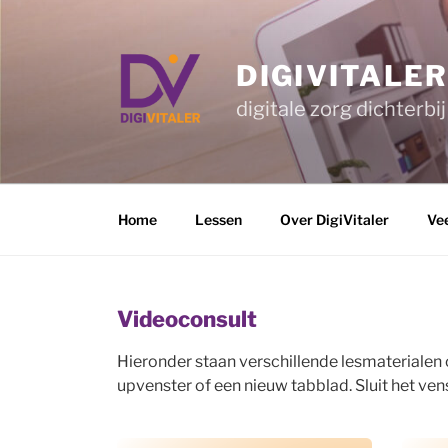
Ga
naar
de
DIGIVITALE
inhoud
digitale zorg dichterbij
Home
Lessen
Over DigiVitaler
Ve
Videoconsult
Hieronder staan verschillende lesmaterialen 
upvenster of een nieuw tabblad. Sluit het ven