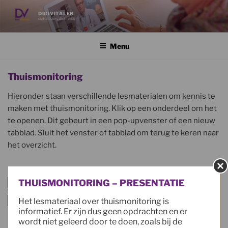
Ga
DIGIVITALER
naar
digitale zorg dichterbij
de
inhoud
Menu
Thuismonitoring
Hieronder staan verschillende lesmaterialen om kennis te
maken met thuismonitoring. Klik op een onderdeel om het
te openen. Dit gebeurt in een pop-upvenster of een nieuw
tabblad. Sluit het venster of tabblad om terug te keren naar
het overzicht.
Video –
Boekje
THUISMONITORING – PRESENTATIE
Thuismonitoring
Het lesmateriaal over thuismonitoring is
informatief. Er zijn dus geen opdrachten en er
wordt niet geleerd door te doen, zoals bij de