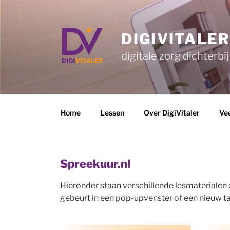
Ga
naar
de
DIGIVITALE
inhoud
digitale zorg dichterbij
Home
Lessen
Over DigiVitaler
Ve
Spreekuur.nl
Hieronder staan verschillende lesmaterialen 
gebeurt in een pop-upvenster of een nieuw tab