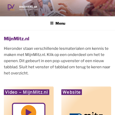
Ga
DIGIVITALER
naar
digitale zorg dichterbij
de
inhoud
Menu
MijnMitz.nl
Hieronder staan verschillende lesmaterialen om kennis te
maken met MijnMitz.nl. Klik op een onderdeel om het te
openen. Dit gebeurt in een pop-upvenster of een nieuw
tabblad. Sluit het venster of tabblad om terug te keren naar
het overzicht.
Video – MijnMitz.nl
Website