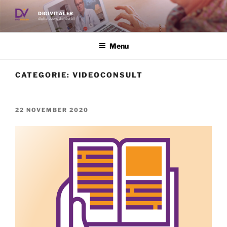
Ga
DIGIVITALER
naar
digitale zorg dichterbij
de
inhoud
Menu
CATEGORIE:
VIDEOCONSULT
GEPLAATST
22 NOVEMBER 2020
OP