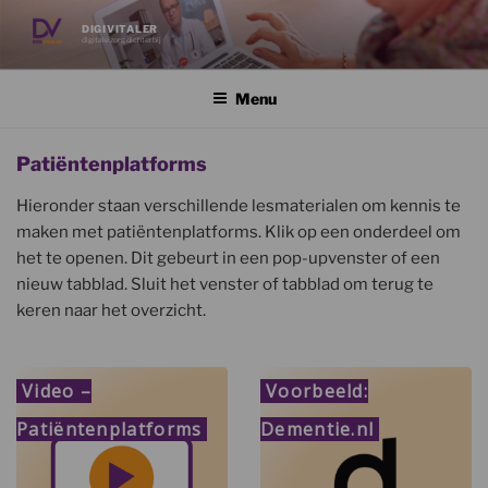
Ga
DIGIVITALER
naar
digitale zorg dichterbij
de
inhoud
Menu
Patiëntenplatforms
Hieronder staan verschillende lesmaterialen om kennis te
maken met patiëntenplatforms. Klik op een onderdeel om
het te openen. Dit gebeurt in een pop-upvenster of een
nieuw tabblad. Sluit het venster of tabblad om terug te
keren naar het overzicht.
Video –
Voorbeeld:
Patiëntenplatforms
Dementie.nl