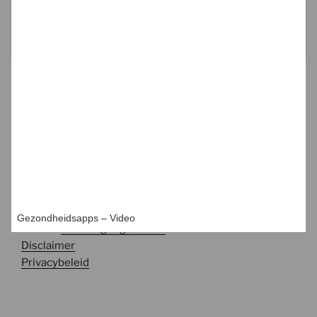
Gezondheidsapps – Video
© 2026
Stichting Digisterker
Disclaimer
Privacybeleid